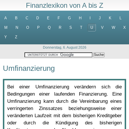
Finanzlexikon von A bis Z
A
B
C
D
E
F
G
H
I
J
K
L
M
N
O
P
Q
R
S
T
U
V
W
X
Y
Z
Donnerstag, 6. August 2026
Umfinanzierung
Bei einer Umfinanzierung verändern sich die
Bedingungen einer laufenden Finanzierung. Eine
Umfinanzierung kann durch die Vereinbarung eines
verringerten Zinssatzes beziehungsweise einer
veränderten Laufzeit mit dem bisherigen Kreditgeber
oder durch die Kündigung des bisherigen