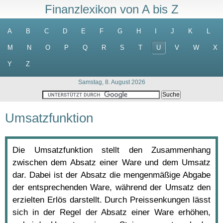
Finanzlexikon von A bis Z
A
B
C
D
E
F
G
H
I
J
K
L
M
N
O
P
Q
R
S
T
U
V
W
X
Y
Z
Samstag, 8. August 2026
Umsatzfunktion
Die Umsatzfunktion stellt den Zusammenhang
zwischen dem Absatz einer Ware und dem Umsatz
dar. Dabei ist der Absatz die mengenmäßige Abgabe
der entsprechenden Ware, während der Umsatz den
erzielten Erlös darstellt. Durch Preissenkungen lässt
sich in der Regel der Absatz einer Ware erhöhen,