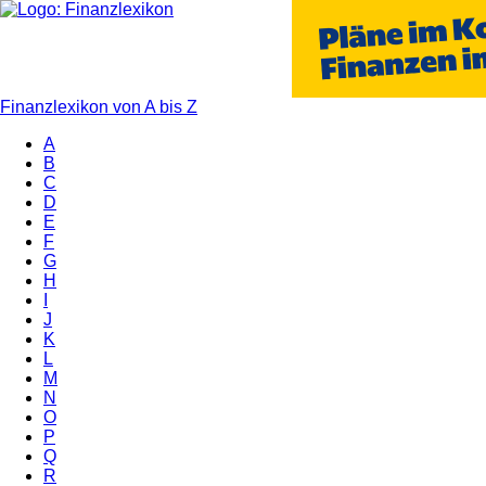
Finanzlexikon von A bis Z
A
B
C
D
E
F
G
H
I
J
K
L
M
N
O
P
Q
R