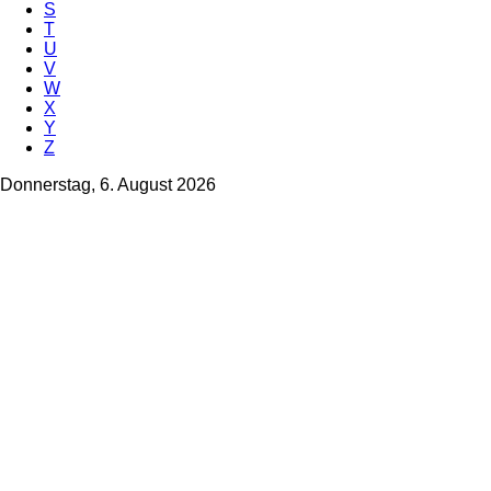
S
T
U
V
W
X
Y
Z
Donnerstag, 6. August 2026