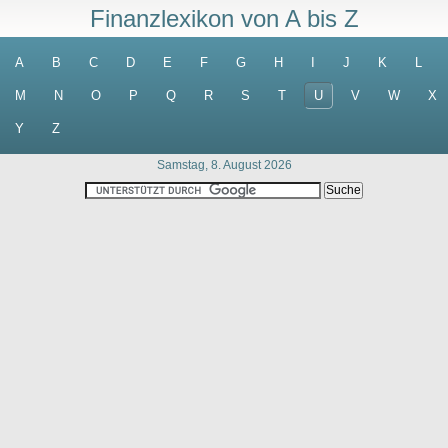
Finanzlexikon von A bis Z
A
B
C
D
E
F
G
H
I
J
K
L
M
N
O
P
Q
R
S
T
U
V
W
X
Y
Z
Samstag, 8. August 2026