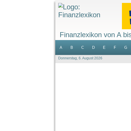
Finanzlexikon von A bi
A
B
C
D
E
F
G
Donnerstag, 6. August 2026