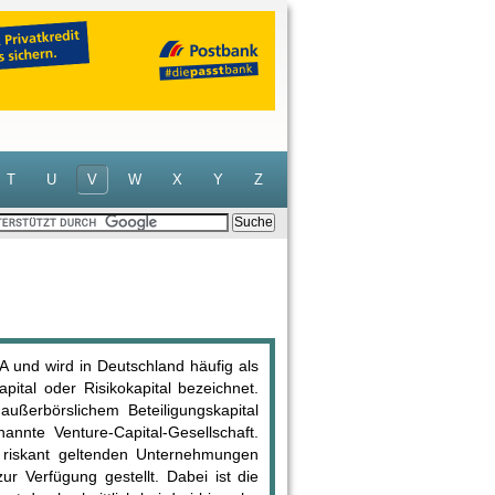
T
U
V
W
X
Y
Z
A und wird in Deutschland häufig als
kapital oder Risikokapital bezeichnet.
außerbörslichem Beteiligungskapital
nannte Venture-Capital-Gesellschaft.
r riskant geltenden Unternehmungen
r Verfügung gestellt. Dabei ist die