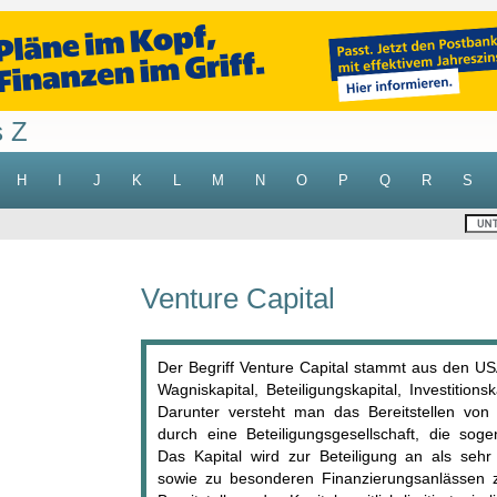
s Z
H
I
J
K
L
M
N
O
P
Q
R
S
Venture Capital
Der Begriff Venture Capital stammt aus den US
Wagniskapital, Beteiligungskapital, Investitions
Darunter versteht man das Bereitstellen von 
durch eine Beteiligungsgesellschaft, die soge
Das Kapital wird zur Beteiligung an als seh
sowie zu besonderen Finanzierungsanlässen zu