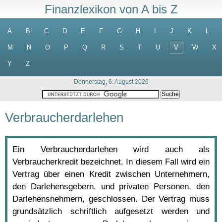
Finanzlexikon von A bis Z
A
B
C
D
E
F
G
H
I
J
K
L
M
N
O
P
Q
R
S
T
U
V
W
X
Y
Z
Donnerstag, 6. August 2026
Verbraucherdarlehen
Ein Verbraucherdarlehen wird auch als
Verbraucherkredit bezeichnet. In diesem Fall wird ein
Vertrag über einen Kredit zwischen Unternehmern,
den Darlehensgebern, und privaten Personen, den
Darlehensnehmern, geschlossen. Der Vertrag muss
grundsätzlich schriftlich aufgesetzt werden und