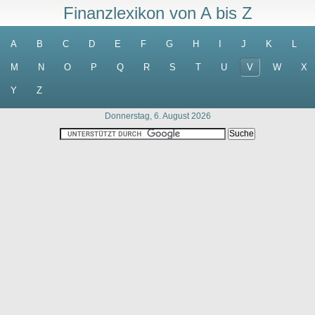
Finanzlexikon von A bis Z
A
B
C
D
E
F
G
H
I
J
K
L
M
N
O
P
Q
R
S
T
U
V
W
X
Y
Z
Donnerstag, 6. August 2026