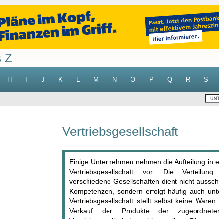
s Z
H
I
J
K
L
M
N
O
P
Q
R
S
Vertriebsgesellschaft
Einige Unternehmen nehmen die Aufteilung in e
Vertriebsgesellschaft vor. Die Verteilu
verschiedene Gesellschaften dient nicht aussch
Kompetenzen, sondern erfolgt häufig auch unte
Vertriebsgesellschaft stellt selbst keine War
Verkauf der Produkte der zugeordneten P