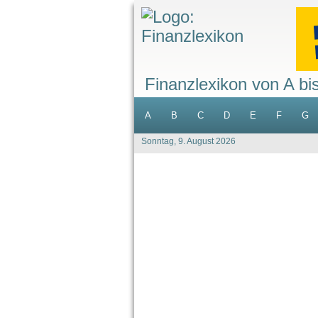
Finanzlexikon von A bi
A
B
C
D
E
F
G
Sonntag, 9. August 2026