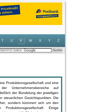
T
U
V
W
X
Y
Z
ine Produktionsgesellschaft und eine
ng der Unternehmensbereiche auf
ließlich der Bündelung der jeweiligen
r steuerlichen Gesichtspunkten. Die
en her, sondern kümmert sich um den
roduktionsgesellschaft. Einige