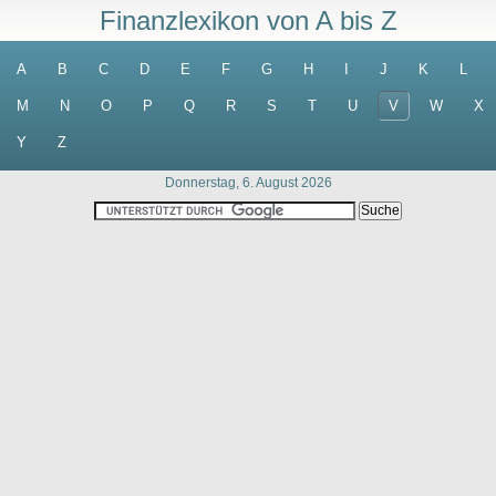
Finanzlexikon von A bis Z
A
B
C
D
E
F
G
H
I
J
K
L
M
N
O
P
Q
R
S
T
U
V
W
X
Y
Z
Donnerstag, 6. August 2026