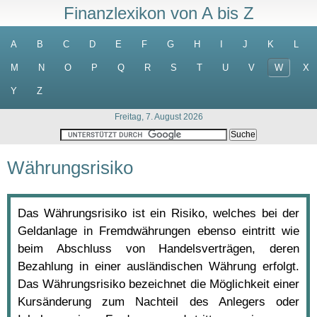
Finanzlexikon von A bis Z
A
B
C
D
E
F
G
H
I
J
K
L
M
N
O
P
Q
R
S
T
U
V
W
X
Y
Z
Freitag, 7. August 2026
Währungsrisiko
Das Währungsrisiko ist ein Risiko, welches bei der
Geldanlage in Fremdwährungen ebenso eintritt wie
beim Abschluss von Handelsverträgen, deren
Bezahlung in einer ausländischen Währung erfolgt.
Das Währungsrisiko bezeichnet die Möglichkeit einer
Kursänderung zum Nachteil des Anlegers oder