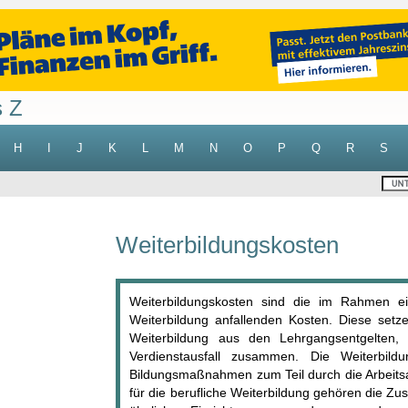
s Z
H
I
J
K
L
M
N
O
P
Q
R
S
Weiterbildungskosten
Weiterbildungskosten sind die im Rahmen ein
Weiterbildung anfallenden Kosten. Diese setz
Weiterbildung aus den Lehrgangsentgelten,
Verdienstausfall zusammen. Die Weiterbild
Bildungsmaßnahmen zum Teil durch die Arbeits
für die berufliche Weiterbildung gehören die Z