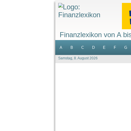
Finanzlexikon von A bi
A
B
C
D
E
F
G
Samstag, 8. August 2026