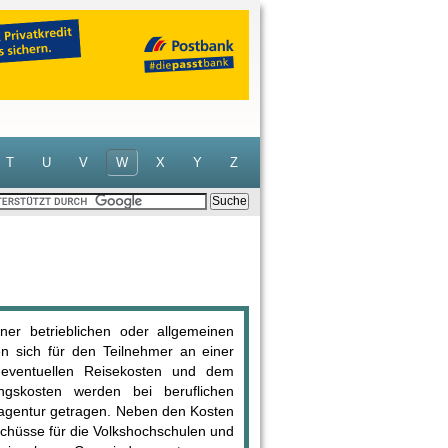
T
U
V
W
X
Y
Z
er betrieblichen oder allgemeinen
en sich für den Teilnehmer an einer
 eventuellen Reisekosten und dem
ungskosten werden bei beruflichen
agentur getragen. Neben den Kosten
uschüsse für die Volkshochschulen und