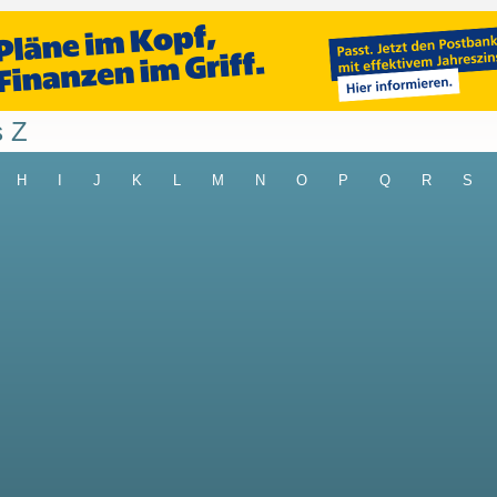
s Z
H
I
J
K
L
M
N
O
P
Q
R
S