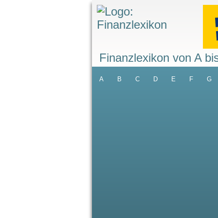
Finanzlexikon von A bi
A
B
C
D
E
F
G