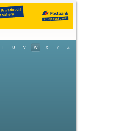
T
U
V
W
X
Y
Z