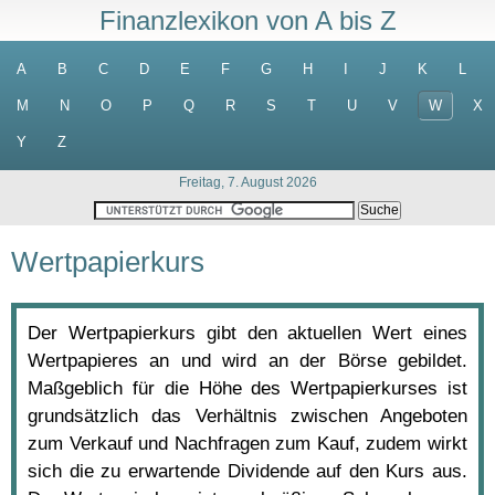
Finanzlexikon von A bis Z
A
B
C
D
E
F
G
H
I
J
K
L
M
N
O
P
Q
R
S
T
U
V
W
X
Y
Z
Freitag, 7. August 2026
Wertpapierkurs
Der Wertpapierkurs gibt den aktuellen Wert eines
Wertpapieres an und wird an der Börse gebildet.
Maßgeblich für die Höhe des Wertpapierkurses ist
grundsätzlich das Verhältnis zwischen Angeboten
zum Verkauf und Nachfragen zum Kauf, zudem wirkt
sich die zu erwartende Dividende auf den Kurs aus.