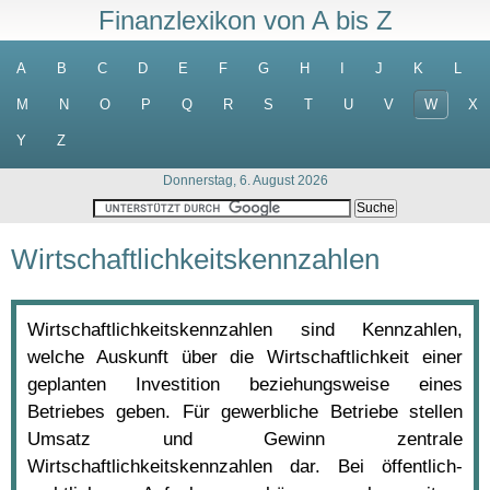
Finanzlexikon von A bis Z
A
B
C
D
E
F
G
H
I
J
K
L
M
N
O
P
Q
R
S
T
U
V
W
X
Y
Z
Donnerstag, 6. August 2026
Wirtschaftlichkeitskennzahlen
Wirtschaftlichkeitskennzahlen sind Kennzahlen,
welche Auskunft über die Wirtschaftlichkeit einer
geplanten Investition beziehungsweise eines
Betriebes geben. Für gewerbliche Betriebe stellen
Umsatz und Gewinn zentrale
Wirtschaftlichkeitskennzahlen dar. Bei öffentlich-