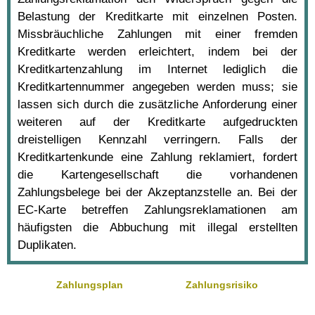
Belastung der Kreditkarte mit einzelnen Posten.
Missbräuchliche Zahlungen mit einer fremden
Kreditkarte werden erleichtert, indem bei der
Kreditkartenzahlung im Internet lediglich die
Kreditkartennummer angegeben werden muss; sie
lassen sich durch die zusätzliche Anforderung einer
weiteren auf der Kreditkarte aufgedruckten
dreistelligen Kennzahl verringern. Falls der
Kreditkartenkunde eine Zahlung reklamiert, fordert
die Kartengesellschaft die vorhandenen
Zahlungsbelege bei der Akzeptanzstelle an. Bei der
EC-Karte betreffen Zahlungsreklamationen am
häufigsten die Abbuchung mit illegal erstellten
Duplikaten.
Zahlungsplan
Zahlungsrisiko