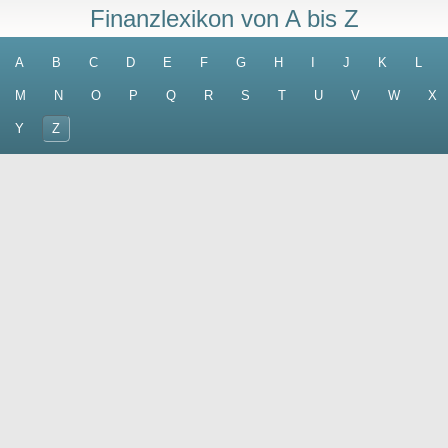
Finanzlexikon von A bis Z
A
B
C
D
E
F
G
H
I
J
K
L
M
N
O
P
Q
R
S
T
U
V
W
X
Y
Z