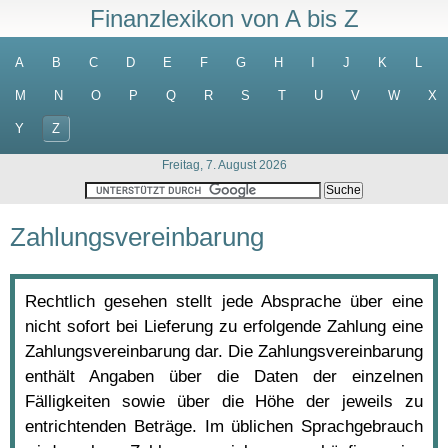
Finanzlexikon von A bis Z
A
B
C
D
E
F
G
H
I
J
K
L
M
N
O
P
Q
R
S
T
U
V
W
X
Y
Z
Freitag, 7. August 2026
Zahlungsvereinbarung
Rechtlich gesehen stellt jede Absprache über eine
nicht sofort bei Lieferung zu erfolgende Zahlung eine
Zahlungsvereinbarung dar. Die Zahlungsvereinbarung
enthält Angaben über die Daten der einzelnen
Fälligkeiten sowie über die Höhe der jeweils zu
entrichtenden Beträge. Im üblichen Sprachgebrauch