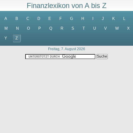
Finanzlexikon von A bis Z
A
B
C
D
E
F
G
H
I
J
K
L
M
N
O
P
Q
R
S
T
U
V
W
X
Y
Z
Freitag, 7. August 2026