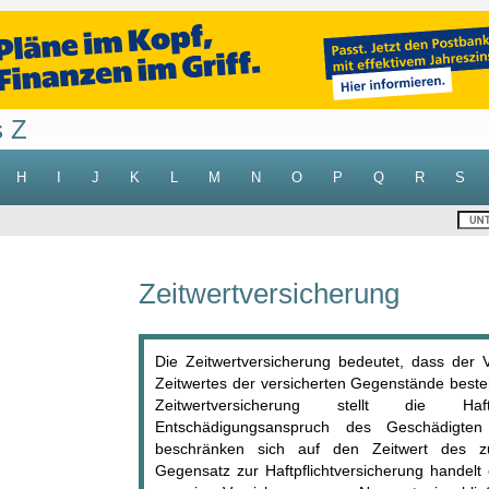
s Z
H
I
J
K
L
M
N
O
P
Q
R
S
Zeitwertversicherung
Die Zeitwertversicherung bedeutet, dass der
Zeitwertes der versicherten Gegenstände besteh
Zeitwertversicherung stellt die Haft
Entschädigungsanspruch des Geschädigten 
beschränken sich auf den Zeitwert des z
Gegensatz zur Haftpflichtversicherung handelt