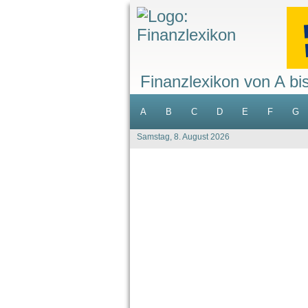
Finanzlexikon von A bi
A
B
C
D
E
F
G
Samstag, 8. August 2026