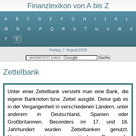
Finanzlexikon von A bis Z
A
B
C
D
E
F
G
H
I
J
K
L
M
N
O
P
Q
R
S
T
U
V
W
X
Y
Z
Freitag, 7. August 2026
Zettelbank
Unter einer Zettelbank versteht man eine Bank, die
eigene Banknoten bzw. Zettel ausgibt. Diese gab es
in der Vergangenheit in verschiedenen Ländern, unter
anderem in Deutschland, Spanien oder
Großbritannien. Besonders im 17. und 18.
Jahrhundert wurden Zettelbanken genutzt.