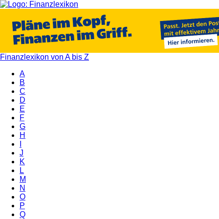
Finanzlexikon von A bis Z
A
B
C
D
E
F
G
H
I
J
K
L
M
N
O
P
Q