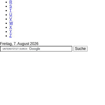
R
S
T
U
V
W
X
Y
Z
Freitag, 7. August 2026