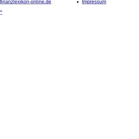
finanzlexikon-online.de
Impressum
^