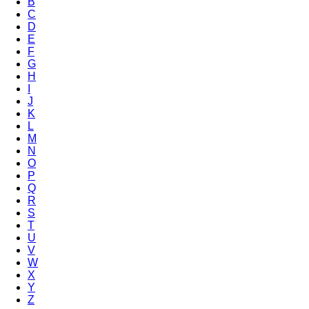
B
C
D
E
F
G
H
I
J
K
L
M
N
O
P
Q
R
S
T
U
V
W
X
Y
Z