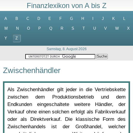
Finanzlexikon von A bis Z
A
B
C
D
E
F
G
H
I
J
K
L
M
N
O
P
Q
R
S
T
U
V
W
X
Y
Z
Samstag, 8. August 2026
Zwischenhändler
Als Zwischenhändler gilt jeder in die Vertriebskette
zwischen dem Produktionsbetrieb und dem
Endkunden eingeschaltete weitere Händler, der
Verkauf ohne einen solchen erfolgt als Fabrikverkauf
oder als Direktverkauf. Die klassische Form des
Zwischenhandels ist der Großhandel, welcher