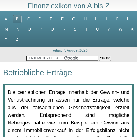
Finanzlexikon von A bis Z
A
B
C
D
E
F
G
H
I
J
K
L
M
N
O
P
Q
R
S
T
U
V
W
X
Y
Z
Freitag, 7. August 2026
Betriebliche Erträge
Die betrieblichen Erträge innerhalb der Gewinn- und
Verlustrechnung umfassen nur die Erträge, welche
aus der tatsächlichen Geschäftstätigkeit erzielt
werden. Entsprechend sind mögliche
Nebengeschäfte wie zum Beispiel ein Gewinn aus
einem Immobilienverkauf in der Erfolgsbilanz nicht