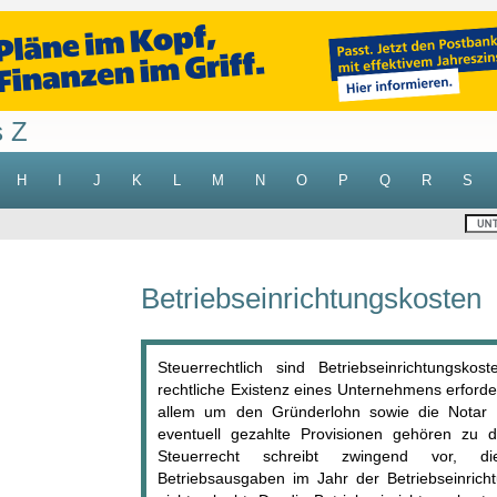
s Z
H
I
J
K
L
M
N
O
P
Q
R
S
Betriebseinrichtungskosten
Steuerrechtlich sind Betriebseinrichtungsko
rechtliche Existenz eines Unternehmens erforderl
allem um den Gründerlohn sowie die Notar 
eventuell gezahlte Provisionen gehören zu d
Steuerrecht schreibt zwingend vor, die 
Betriebsausgaben im Jahr der Betriebseinricht