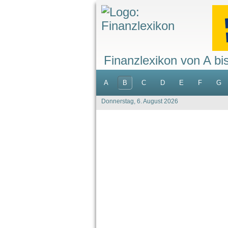
Finanzlexikon von A bi
A
B
C
D
E
F
G
Donnerstag, 6. August 2026