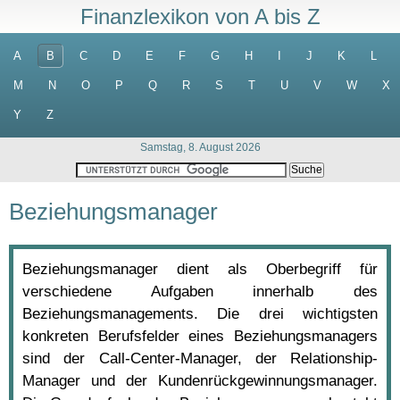
Finanzlexikon von A bis Z
A
B
C
D
E
F
G
H
I
J
K
L
M
N
O
P
Q
R
S
T
U
V
W
X
Y
Z
Samstag, 8. August 2026
Beziehungsmanager
Beziehungsmanager dient als Oberbegriff für
verschiedene Aufgaben innerhalb des
Beziehungsmanagements. Die drei wichtigsten
konkreten Berufsfelder eines Beziehungsmanagers
sind der Call-Center-Manager, der Relationship-
Manager und der Kundenrückgewinnungsmanager.