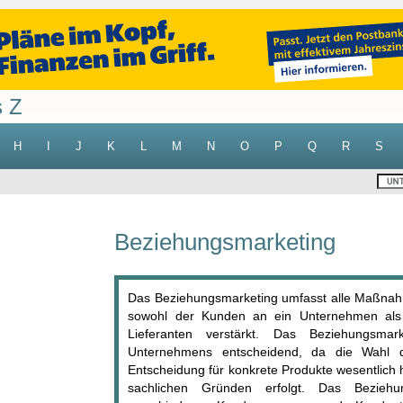
s Z
H
I
J
K
L
M
N
O
P
Q
R
S
Beziehungsmarketing
Das Beziehungsmarketing umfasst alle Maßnah
sowohl der Kunden an ein Unternehmen als
Lieferanten verstärkt. Das Beziehungsmar
Unternehmens entscheidend, da die Wahl d
Entscheidung für konkrete Produkte wesentlich 
sachlichen Gründen erfolgt. Das Beziehun