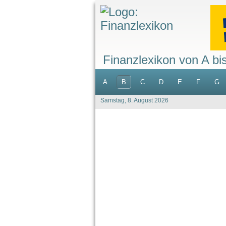
Finanzlexikon von A bi
A
B
C
D
E
F
G
Samstag, 8. August 2026