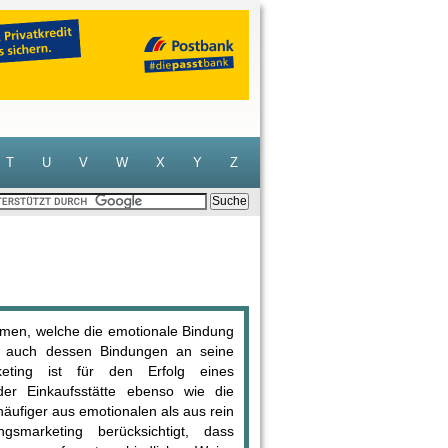
T
U
V
W
X
Y
Z
men, welche die emotionale Bindung
 auch dessen Bindungen an seine
keting ist für den Erfolg eines
er Einkaufsstätte ebenso wie die
häufiger aus emotionalen als aus rein
gsmarketing berücksichtigt, dass