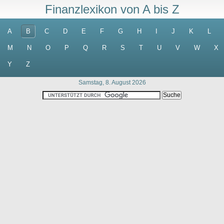
Finanzlexikon von A bis Z
A
B
C
D
E
F
G
H
I
J
K
L
M
N
O
P
Q
R
S
T
U
V
W
X
Y
Z
Samstag, 8. August 2026