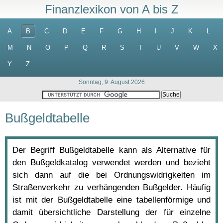
Finanzlexikon von A bis Z
A
B
C
D
E
F
G
H
I
J
K
L
M
N
O
P
Q
R
S
T
U
V
W
X
Y
Z
Sonntag, 9. August 2026
Bußgeldtabelle
Der Begriff Bußgeldtabelle kann als Alternative für
den Bußgeldkatalog verwendet werden und bezieht
sich dann auf die bei Ordnungswidrigkeiten im
Straßenverkehr zu verhängenden Bußgelder. Häufig
ist mit der Bußgeldtabelle eine tabellenförmige und
damit übersichtliche Darstellung der für einzelne