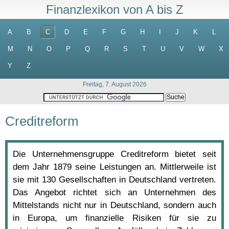
Finanzlexikon von A bis Z
A
B
C
D
E
F
G
H
I
J
K
L
M
N
O
P
Q
R
S
T
U
V
W
X
Y
Z
Freitag, 7. August 2026
Creditreform
Die Unternehmensgruppe Creditreform bietet seit
dem Jahr 1879 seine Leistungen an. Mittlerweile ist
sie mit 130 Gesellschaften in Deutschland vertreten.
Das Angebot richtet sich an Unternehmen des
Mittelstands nicht nur in Deutschland, sondern auch
in Europa, um finanzielle Risiken für sie zu