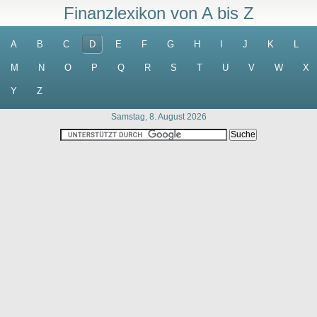
Finanzlexikon von A bis Z
A
B
C
D
E
F
G
H
I
J
K
L
M
N
O
P
Q
R
S
T
U
V
W
X
Y
Z
Samstag, 8. August 2026