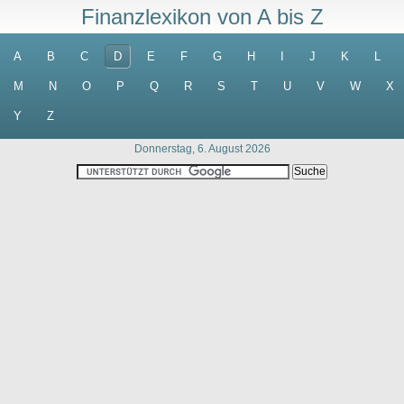
Finanzlexikon von A bis Z
A
B
C
D
E
F
G
H
I
J
K
L
M
N
O
P
Q
R
S
T
U
V
W
X
Y
Z
Donnerstag, 6. August 2026