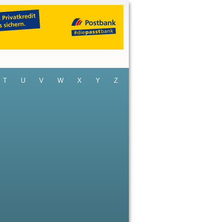
T
U
V
W
X
Y
Z