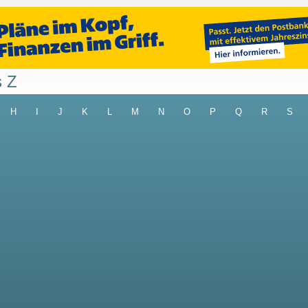
s Z
H
I
J
K
L
M
N
O
P
Q
R
S