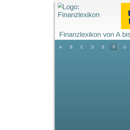
Finanzlexikon von A bi
A
B
C
D
E
F
G