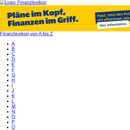
Finanzlexikon von A bis Z
A
B
C
D
E
F
G
H
I
J
K
L
M
N
O
P
Q