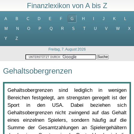
Finanzlexikon von A bis Z
A
B
C
D
E
F
G
H
I
J
K
L
M
N
O
P
Q
R
S
T
U
V
W
X
Y
Z
Freitag, 7. August 2026
Gehaltsobergrenzen
Gehaltsobergrenzen sind lediglich in wenigen
Bereichen festgelegt, am strengsten geregelt ist der
Sport in den USA. Dabei beziehen sich
Gehaltsobergrenzen nicht zwingend auf das Gehalt
eines einzelnen Spielers, sondern häufig auf die
Summe der Gesamtzahlungen an Spielergehältern