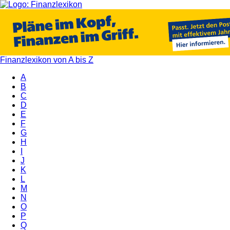
Finanzlexikon von A bis Z
A
B
C
D
E
F
G
H
I
J
K
L
M
N
O
P
Q