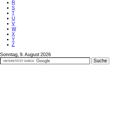
R
S
T
U
V
W
X
Y
Z
Sonntag, 9. August 2026