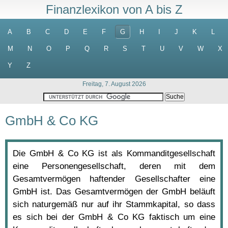
Finanzlexikon von A bis Z
A
B
C
D
E
F
G
H
I
J
K
L
M
N
O
P
Q
R
S
T
U
V
W
X
Y
Z
Freitag, 7. August 2026
GmbH & Co KG
Die GmbH & Co KG ist als Kommanditgesellschaft
eine Personengesellschaft, deren mit dem
Gesamtvermögen haftender Gesellschafter eine
GmbH ist. Das Gesamtvermögen der GmbH beläuft
sich naturgemäß nur auf ihr Stammkapital, so dass
es sich bei der GmbH & Co KG faktisch um eine