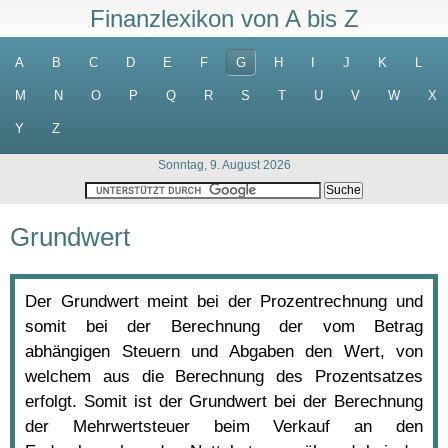
Finanzlexikon von A bis Z
A
B
C
D
E
F
G
H
I
J
K
L
M
N
O
P
Q
R
S
T
U
V
W
X
Y
Z
Sonntag, 9. August 2026
Grundwert
Der Grundwert meint bei der Prozentrechnung und
somit bei der Berechnung der vom Betrag
abhängigen Steuern und Abgaben den Wert, von
welchem aus die Berechnung des Prozentsatzes
erfolgt. Somit ist der Grundwert bei der Berechnung
der Mehrwertsteuer beim Verkauf an den