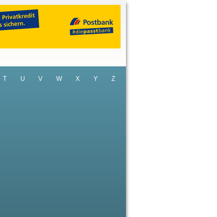
T
U
V
W
X
Y
Z