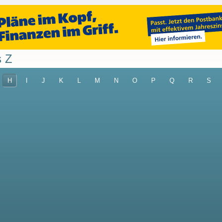
s Z
H
I
J
K
L
M
N
O
P
Q
R
S