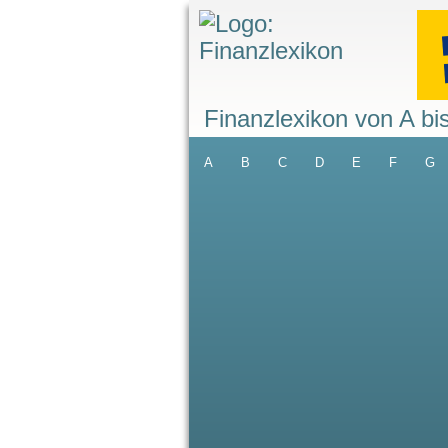
Finanzlexikon von A bi
A
B
C
D
E
F
G