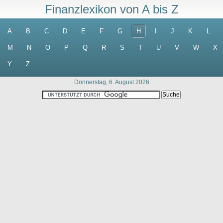
Finanzlexikon von A bis Z
A
B
C
D
E
F
G
H
I
J
K
L
M
N
O
P
Q
R
S
T
U
V
W
X
Y
Z
Donnerstag, 6. August 2026