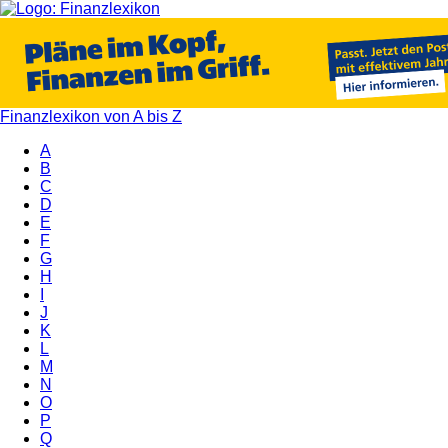
Finanzlexikon von A bis Z
A
B
C
D
E
F
G
H
I
J
K
L
M
N
O
P
Q