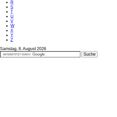
R
S
T
U
V
W
X
Y
Z
Samstag, 8. August 2026