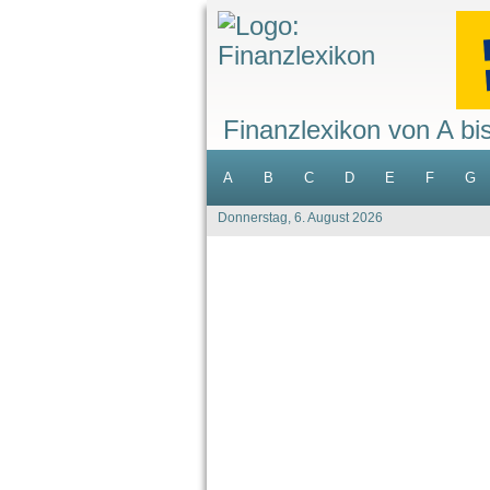
Finanzlexikon von A bi
A
B
C
D
E
F
G
Donnerstag, 6. August 2026