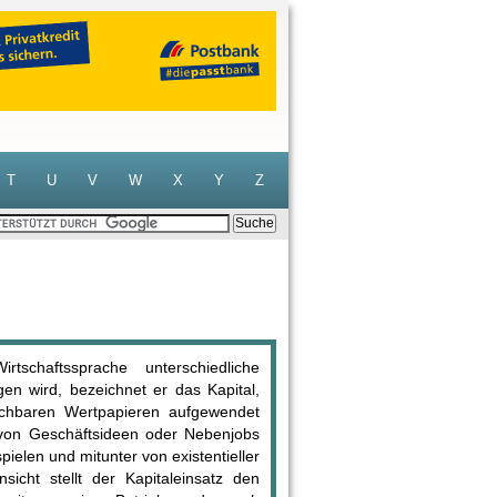
T
U
V
W
X
Y
Z
tschaftssprache unterschiedliche
n wird, bezeichnet er das Kapital,
ichbaren Wertpapieren aufgewendet
von Geschäftsideen oder Nebenjobs
ielen und mitunter von existentieller
nsicht stellt der Kapitaleinsatz den