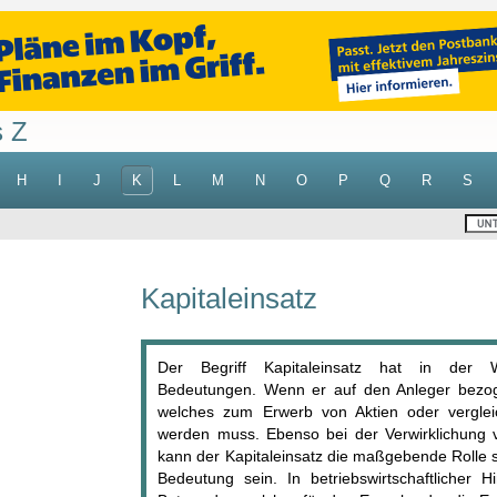
s Z
H
I
J
K
L
M
N
O
P
Q
R
S
Kapitaleinsatz
Der Begriff Kapitaleinsatz hat in der Wir
Bedeutungen. Wenn er auf den Anleger bezoge
welches zum Erwerb von Aktien oder vergle
werden muss. Ebenso bei der Verwirklichung 
kann der Kapitaleinsatz die maßgebende Rolle sp
Bedeutung sein. In betriebswirtschaftlicher Hi