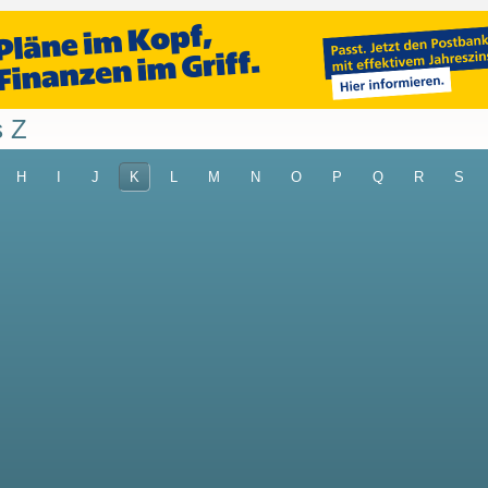
s Z
H
I
J
K
L
M
N
O
P
Q
R
S