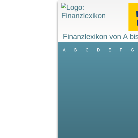
Finanzlexikon von A bi
A
B
C
D
E
F
G