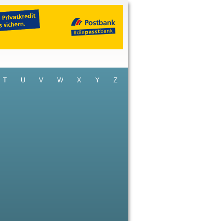
T
U
V
W
X
Y
Z