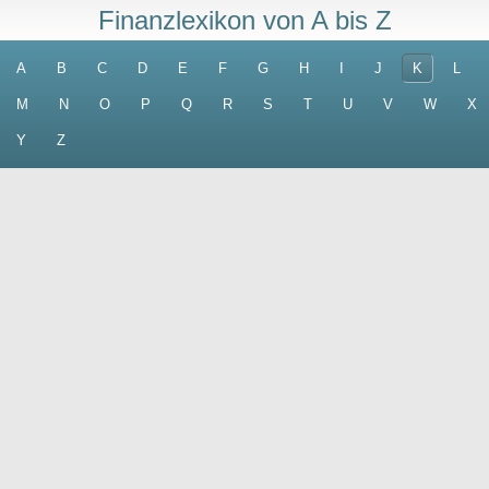
Finanzlexikon von A bis Z
A
B
C
D
E
F
G
H
I
J
K
L
M
N
O
P
Q
R
S
T
U
V
W
X
Y
Z