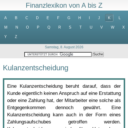
Finanzlexikon von A bis Z
A
B
C
D
E
F
G
H
I
J
K
L
M
N
O
P
Q
R
S
T
U
V
W
X
Y
Z
Samstag, 8. August 2026
Kulanzentscheidung
Eine Kulanzentscheidung beruht darauf, dass der
Kunde eigentlich keinen Anspruch auf eine Erstattung
oder eine Zahlung hat, der Mitarbeiter eine solche als
Entgegenkommen dennoch gewährt. Eine
Kulanzentscheidung kann auch in der Form eines
Zahlungsaufschubes getroffen werden.