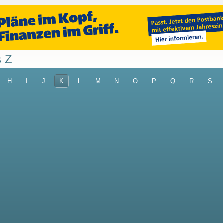
s Z
H
I
J
K
L
M
N
O
P
Q
R
S