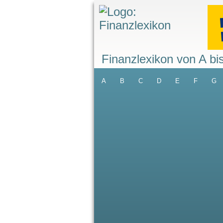
Finanzlexikon von A bi
A
B
C
D
E
F
G