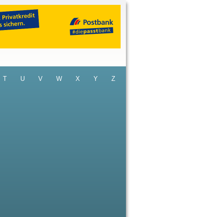
T
U
V
W
X
Y
Z