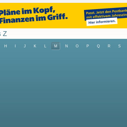
s Z
H
I
J
K
L
M
N
O
P
Q
R
S