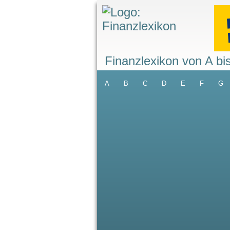
Finanzlexikon von A bi
A
B
C
D
E
F
G