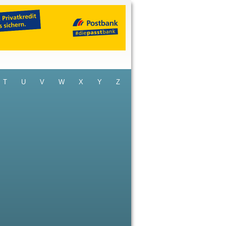
T
U
V
W
X
Y
Z