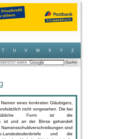
T
U
V
W
X
Y
Z
g
 Namen eines konkreten Gläubigers,
undsätzlich nicht vorgesehen. Die bei
gen übliche Form ist die
ig ist und an der Börse gehandelt
n Namensschuldverschreibungen sind
-Landesbodenbriefe und die