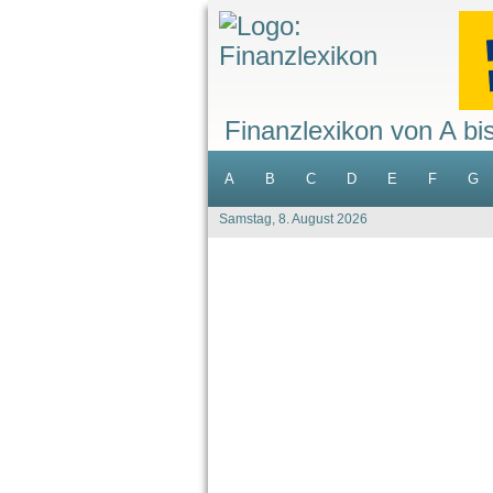
Finanzlexikon von A bi
A
B
C
D
E
F
G
Samstag, 8. August 2026