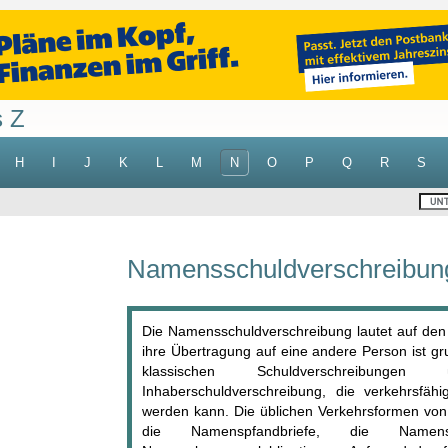
s Z
H
I
J
K
L
M
N
O
P
Q
R
S
Namensschuldverschreibun
Die Namensschuldverschreibung lautet auf den
ihre Übertragung auf eine andere Person ist gr
klassischen Schuldverschreibun
Inhaberschuldverschreibung, die verkehrsfäh
werden kann. Die üblichen Verkehrsformen vo
die Namenspfandbriefe, die Namens