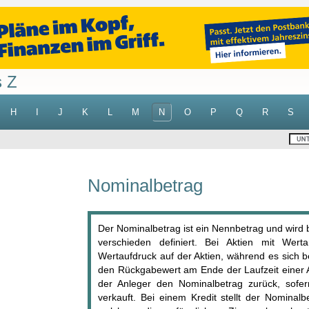
s Z
H
I
J
K
L
M
N
O
P
Q
R
S
Nominalbetrag
Der Nominalbetrag ist ein Nennbetrag und wird 
verschieden definiert. Bei Aktien mit Wer
Wertaufdruck auf der Aktien, während es sich b
den Rückgabewert am Ende der Laufzeit einer An
der Anleger den Nominalbetrag zurück, sofern
verkauft. Bei einem Kredit stellt der Nominal