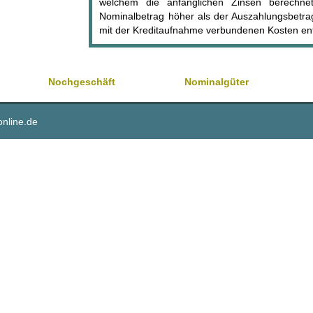
welchem die anfänglichen Zinsen berechne
Nominalbetrag höher als der Auszahlungsbetrag
mit der Kreditaufnahme verbundenen Kosten ent
Nochgeschäft
Nominalgüter
online.de