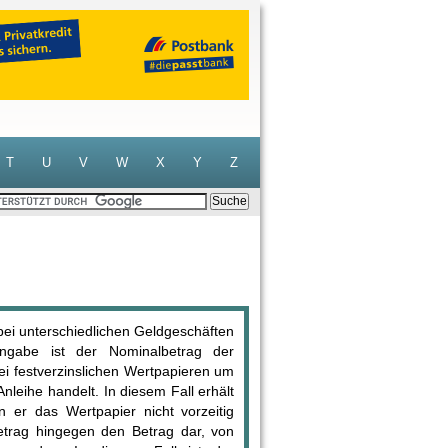
T
U
V
W
X
Y
Z
bei unterschiedlichen Geldgeschäften
tangabe ist der Nominalbetrag der
ei festverzinslichen Wertpapieren um
leihe handelt. In diesem Fall erhält
 er das Wertpapier nicht vorzeitig
betrag hingegen den Betrag dar, von