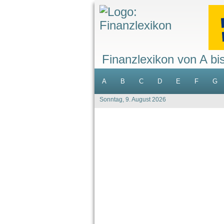
Finanzlexikon von A bi
A
B
C
D
E
F
G
Sonntag, 9. August 2026