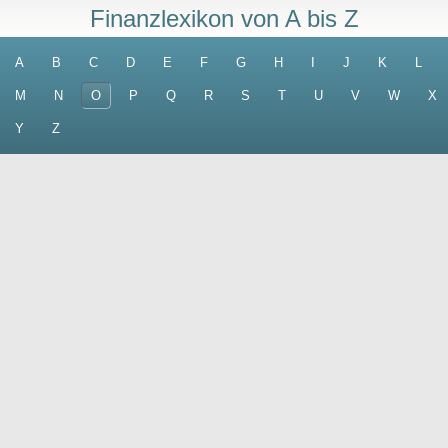
Finanzlexikon von A bis Z
A
B
C
D
E
F
G
H
I
J
K
L
M
N
O
P
Q
R
S
T
U
V
W
X
Y
Z