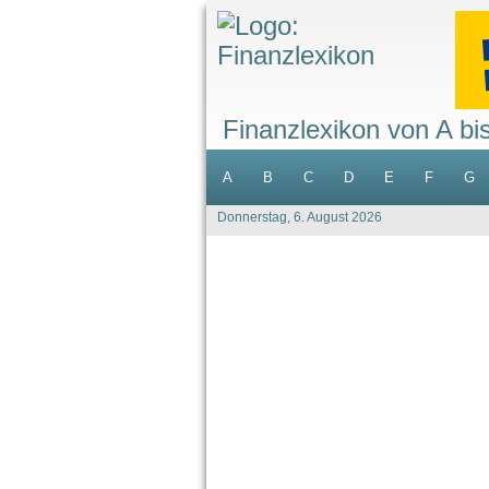
Finanzlexikon von A bi
A
B
C
D
E
F
G
Donnerstag, 6. August 2026