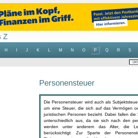
s Z
H
I
J
K
L
M
N
O
P
Q
R
S
Personensteuer
Die Personensteuer wird auch als Subjektsteuer
um eine Steuer, die sich auf das Vermögen o
juristischen Personen bezieht. Dabei fallen di
unterschiedlich aus, da sie sich nach den per
werden unter anderem das Alter, die Leis
berücksichtigt. Zur Sparte der Personen